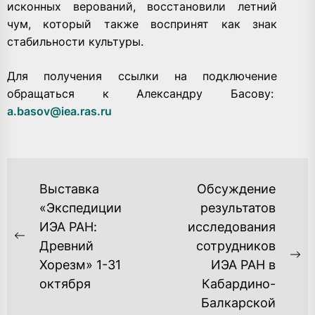
исконных верований, восстановили летний
чум, который также воспринят как знак
стабильности культуры.
Для получения ссылки на подключение
обращаться к Александру Басову:
a.basov@iea.ras.ru
НАВИГАЦИЯ
Выставка
Обсуждение
ПО
«Экспедиции
результатов
ИЭА РАН:
исследования
ЗАПИСЯМ
Previous
Древний
сотрудников
post:
Ne
Хорезм» 1-31
ИЭА РАН в
po
октября
Кабардино-
Балкарской