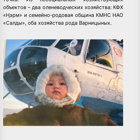
объектов – два оленеводческих хозяйства: КФХ
«Ӊэрм» и семейно-родовая община КМНС НАО
«Салды», оба хозяйства рода Варницыных.