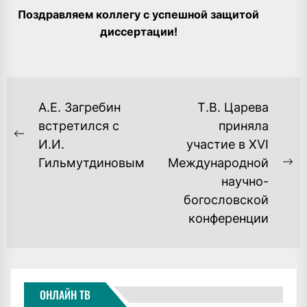
Поздравляем коллегу с успешной защитой
диссертации!
НАВИГАЦИЯ
А.Е. Загребин
Т.В. Царева
ПО
встретился с
приняла
Previous
И.И.
участие в ХVI
ЗАПИСЯМ
post:
Гильмутдиновым
Международной
Ne
научно-
po
богословской
конференции
ОНЛАЙН ТВ