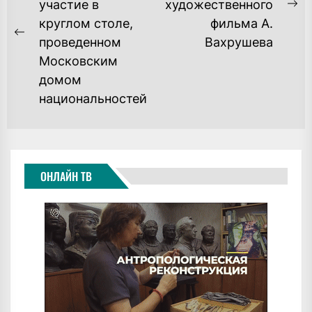
участие в
художественного
ЗАПИСЯМ
Ne
круглом столе,
фильма А.
po
Previous
проведенном
Вахрушева
post:
Московским
домом
национальностей
ОНЛАЙН ТВ