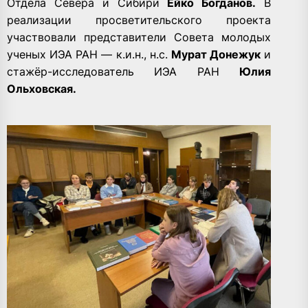
Отдела Севера и Сибири
Ейко Богданов.
В
реализации просветительского проекта
участвовали представители Совета молодых
ученых ИЭА РАН — к.и.н., н.с.
Мурат Донежук
и
стажёр-исследователь ИЭА РАН
Юлия
Ольховская.