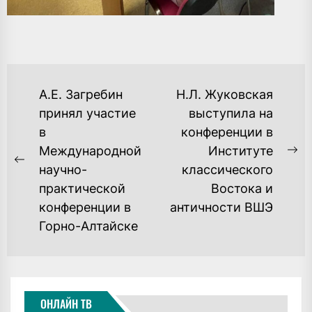
НАВИГАЦИЯ
А.Е. Загребин
Н.Л. Жуковская
ПО
принял участие
выступила на
в
конференции в
ЗАПИСЯМ
Международной
Институте
Ne
Previous
научно-
классического
po
post:
практической
Востока и
конференции в
античности ВШЭ
Горно-Алтайске
ОНЛАЙН ТВ