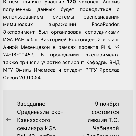
В нем приняло участие
170
человек. Анализ
полученных данных будет проводиться с
использованием системы распознавания
мимических выражений FaceReader.
Эксперимент был организован сотрудниками
ИЭА РАН к.б.н. Викторией Ростовцевой и к.и.н.
Анной Мезенцевой в рамках проекта РНФ №
24-18-00457. В проведении эксперимента
также приняли участие аспирант Кафедры ВНД
МГУ Эмиль Имамеев и студент РГГУ Ярослав
Сизов.
266
10:54
НАВИГАЦИЯ
Заседание
9 ноября
ПО
Среднеазиатско-
состоится
Кавказского
лекция Т.С.
ЗАПИСЯМ
Previous
семинара ИЭА
Чабиевой
post: