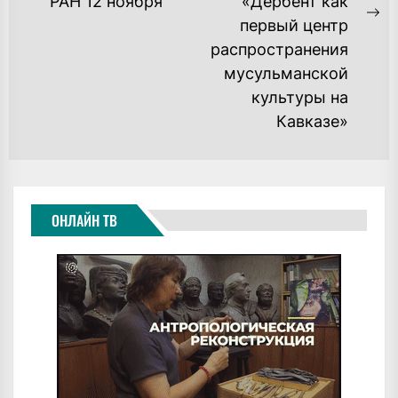
РАН 12 ноября
«Дербент как
Ne
первый центр
po
распространения
мусульманской
культуры на
Кавказе»
ОНЛАЙН ТВ