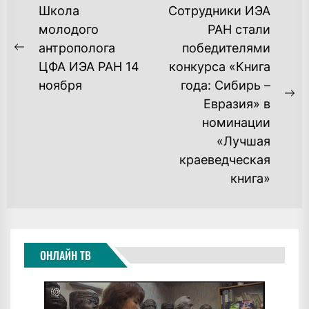
НАВИГАЦИЯ
Школа
Сотрудники ИЭА
ПО
молодого
РАН стали
антрополога
победителями
ЗАПИСЯМ
Previous
ЦФА ИЭА РАН 14
конкурса «Книга
post:
ноября
года: Сибирь –
Ne
Евразия» в
po
номинации
«Лучшая
краеведческая
книга»
ОНЛАЙН ТВ