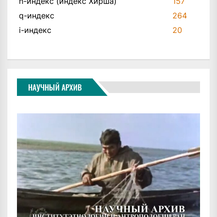
h-индекс (индекс Хирша)
157
q-индекс
264
i-индекс
20
НАУЧНЫЙ АРХИВ