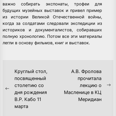
важно собирать экспонаты, трофеи для
будущих музейных выставок и привел пример
из истории Великой Отечественной войны,
когда за солдатами следовали экспедиции из
историков и документалистов, собиравших
полную хронологию. Потом все эти материалы
легли в основу фильмов, книг и выставок.
НАВИГАЦИЯ
Круглый стол,
А.В. Фролова
ПО
посвященный
прочитала
столетию со
лекцию о
ЗАПИСЯМ
Ne
Previous
дня рождения
Масленице в КЦ
po
post:
В.Р. Кабо 11
Меридиан
марта