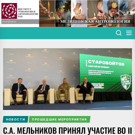
Skip
to
the
content
НОВОСТИ
ПРОШЕДШИЕ МЕРОПРИЯТИЯ
С.А. МЕЛЬНИКОВ ПРИНЯЛ УЧАСТИЕ ВО II