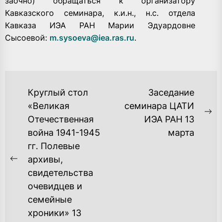
заочно) обращаться к организатору
Кавказского семинара, к.и.н., н.с. отдела
Кавказа ИЭА РАН Марии Эдуардовне
Сысоевой:
m.sysoeva@iea.ras.ru
.
НАВИГАЦИЯ
Круглый стол
Заседание
ПО
«Великая
семинара ЦАТИ
Ne
Отечественная
ИЭА РАН 13
ЗАПИСЯМ
po
война 1941-1945
марта
гг. Полевые
архивы,
Previous
свидетельства
post:
очевидцев и
семейные
хроники» 13