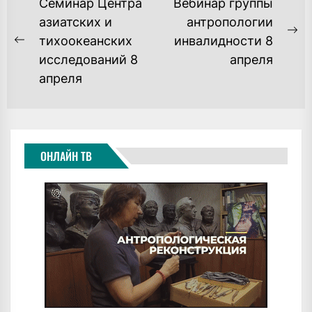
НАВИГАЦИЯ
Семинар Центра
Вебинар группы
ПО
азиатских и
антропологии
Ne
тихоокеанских
инвалидности 8
ЗАПИСЯМ
Previous
po
исследований 8
апреля
post:
апреля
ОНЛАЙН ТВ