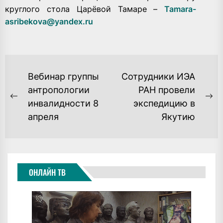
круглого стола Царёвой Тамаре –
Tamara-
asribekova@yandex.ru
НАВИГАЦИЯ
Вебинар группы
Сотрудники ИЭА
ПО
антропологии
РАН провели
Previous
Ne
инвалидности 8
экспедицию в
ЗАПИСЯМ
post:
po
апреля
Якутию
ОНЛАЙН ТВ