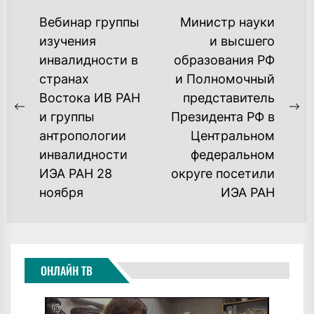
НАВИГАЦИЯ
Вебинар группы
Министр науки
ПО
изучения
и высшего
инвалидности в
образования РФ
ЗАПИСЯМ
странах
и Полномочный
Востока ИВ РАН
представитель
Previous
Ne
и группы
Президента РФ в
post:
po
антропологии
Центральном
инвалидности
федеральном
ИЭА РАН 28
округе посетили
ноября
ИЭА РАН
ОНЛАЙН ТВ