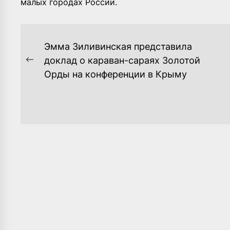
малых городах России.
НАВИГАЦИЯ
Эмма Зиливинская представила
ПО
доклад о караван-сараях Золотой
Previous
Орды на конференции в Крыму
ЗАПИСЯМ
post: