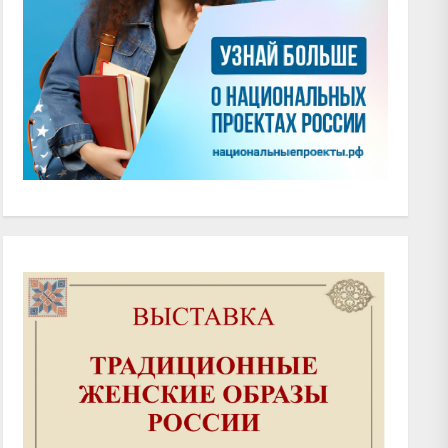
xt
t: