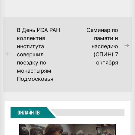
НАВИГАЦИЯ
В День ИЭА РАН
Семинар по
ПО
коллектив
памяти и
института
наследию
ЗАПИСЯМ
Ne
совершил
(СПИН) 7
Previous
po
поездку по
октября
post:
монастырям
Подмосковья
ОНЛАЙН ТВ