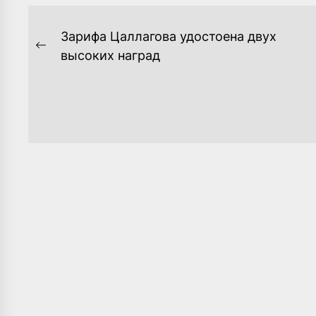
НАВИГАЦИЯ
Зарифа Цаллагова удостоена двух
ПО
Previous
высоких наград
post:
ЗАПИСЯМ