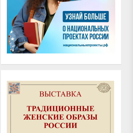
xt
t: