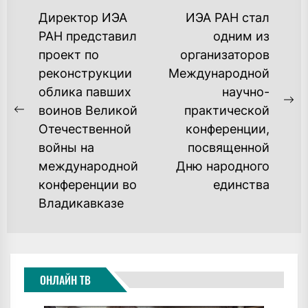
НАВИГАЦИЯ
Директор ИЭА
ИЭА РАН стал
ПО
РАН представил
одним из
проект по
организаторов
ЗАПИСЯМ
реконструкции
Международной
облика павших
научно-
Ne
воинов Великой
практической
Previous
po
Отечественной
конференции,
post:
войны на
посвященной
международной
Дню народного
конференции во
единства
Владикавказе
ОНЛАЙН ТВ