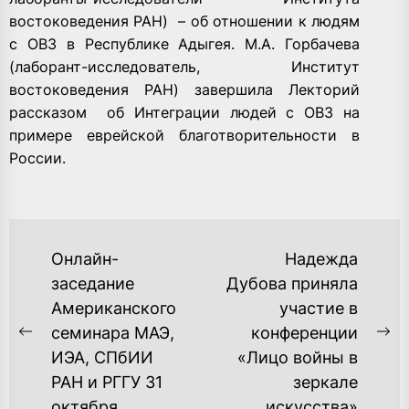
востоковедения РАН) – об отношении к людям
с ОВЗ в Республике Адыгея. М.А. Горбачева
(лаборант-исследователь, Институт
востоковедения РАН) завершила Лекторий
рассказом об Интеграции людей с ОВЗ на
примере еврейской благотворительности в
России.
НАВИГАЦИЯ
Онлайн-
Надежда
ПО
заседание
Дубова приняла
Американского
участие в
ЗАПИСЯМ
семинара МАЭ,
конференции
Previous
Ne
ИЭА, СПбИИ
«Лицо войны в
post:
po
РАН и РГГУ 31
зеркале
октября
искусства»