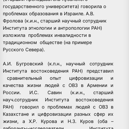
государственного университета) говорила о
проблемах образования в Израиле. А.В.
Фролова (к.и.н., старший научный сотрудник
Института этнологии и антропологии РАН)
изложила проблемах инвалидности в
традиционном обществе (на примере
Русского Севера).
А.И. Бугровский (к.п.н., научный сотрудник
Института востоковедения РАН) представил
сравнительный опыт цифровизации и
качества жизни людей с ОВЗ в Армении и
России. И.С. Савин (к.и.н., старший
науч.сотрудник Института востоковедения
РАН) говорил о проблемах людей с ОВЗ в
Казахстане и цифровизации разных сфер их
жизни, а Х.Р. Курова и Н.З. Куров (оба –
лаборанты-исследователи Института