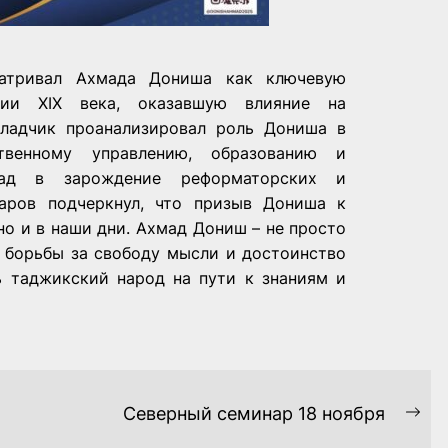
атривал Ахмада Дониша как ключевую
зии XIX века, оказавшую влияние на
кладчик проанализировал роль Дониша в
твенному управлению, образованию и
лад в зарождение реформаторских и
даров подчеркнул, что призыв Дониша к
но и в наши дни. Ахмад Дониш – не просто
л борьбы за свободу мысли и достоинство
ь таджикский народ на пути к знаниям и
Северный семинар 18 ноября
Ne