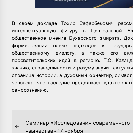
В своём докладе Тохир Сафарбекович рассм
интеллектуальную фигуру в Центральной А
общественное мнение Бухарского эмирата. До
формировании новых подходов к государс
общественному диалогу, а также его вк
просветительских идей в регионе. Т.С. Калан
знанию, справедливости и разуму звучит актуаль
страница истории, а духовный ориентир, симво
человека, чьё наследие продолжает вдохновлят
самосознанию.
НАВИГАЦИЯ
Семинар «Исследования современного
ПО
Previous
язычества» 17 ноября