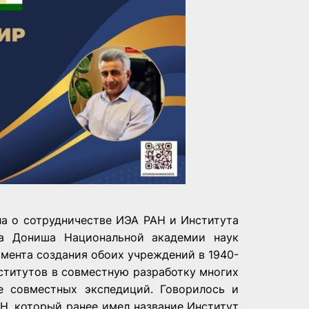
ла о сотрудничестве ИЭА РАН и Института
да Дониша Национальной академии наук
омента создания обоих учреждений в 1940-
нститутов в совместную разработку многих
е совместных экспедиций. Говорилось и
Н, который ранее имел название Институт