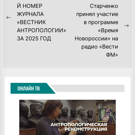
ПО
Й НОМЕР
Старченко
ЖУРНАЛА
принял участие
ЗАПИСЯМ
Previous
«ВЕСТНИК
в программе
post:
Ne
АНТРОПОЛОГИИ»
«Время
po
ЗА 2025 ГОД
Новороссии» на
радио «Вести
ФМ»
ОНЛАЙН ТВ