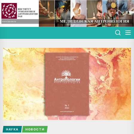
Skip
to
the
content
НАУКА
НОВОСТИ