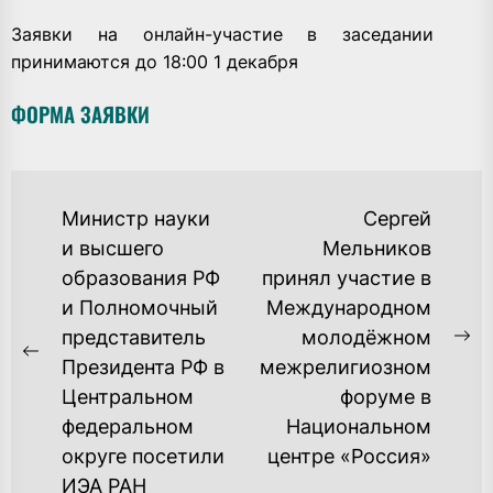
Заявки на онлайн-участие в заседании
принимаются до 18:00 1 декабря
ФОРМА ЗАЯВКИ
НАВИГАЦИЯ
Министр науки
Сергей
ПО
и высшего
Мельников
образования РФ
принял участие в
ЗАПИСЯМ
и Полномочный
Международном
представитель
молодёжном
Ne
Previous
Президента РФ в
межрелигиозном
po
post:
Центральном
форуме в
федеральном
Национальном
округе посетили
центре «Россия»
ИЭА РАН