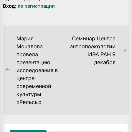
Вход
:
по регистрации
НАВИГАЦИЯ
Мария
Семинар Центра
ПО
Мочалова
антропоэкологии
Ne
провела
ИЭА РАН 9
ЗАПИСЯМ
po
презентацию
декабря
исследования в
Previous
центре
post:
современной
культуры
«Рельсы»