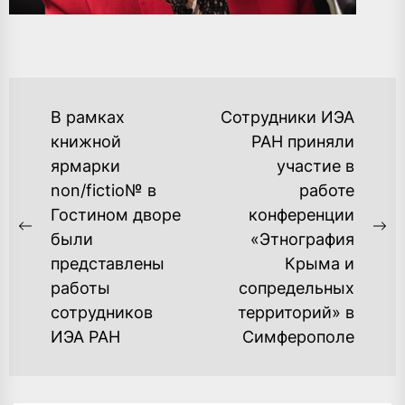
НАВИГАЦИЯ
В рамках
Сотрудники ИЭА
ПО
книжной
РАН приняли
ярмарки
участие в
ЗАПИСЯМ
non/fictio№ в
работе
Гостином дворе
конференции
Previous
Ne
были
«Этнография
post:
po
представлены
Крыма и
работы
сопредельных
сотрудников
территорий» в
ИЭА РАН
Симферополе