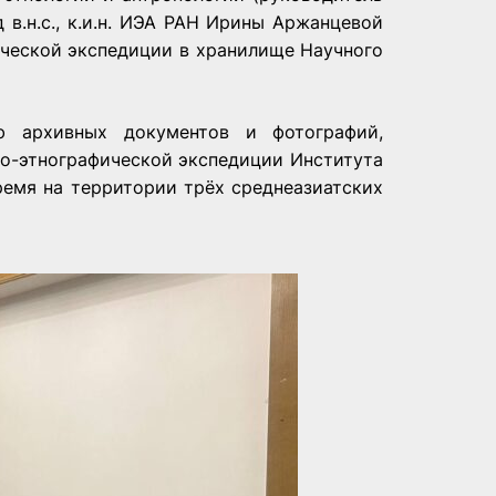
 в.н.с., к.и.н. ИЭА РАН Ирины Аржанцевой
ической экспедиции в хранилище Научного
 архивных документов и фотографий,
го-этнографической экспедиции Института
ремя на территории трёх среднеазиатских