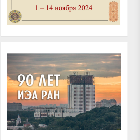
xt
t: