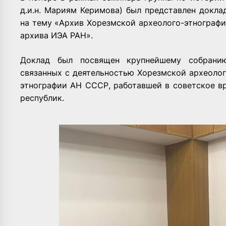
д.и.н. Мариям Керимова) был представлен доклад
на тему «Архив Хорезмской археолого-этнограф
архива ИЭА РАН».
Доклад был посвящен крупнейшему собранию
связанных с деятельностью Хорезмской археоло
этнографии АН СССР, работавшей в советское в
республик.