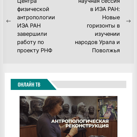
ПО
Центра
научная сессия
физической
в ИЭА РАН:
ЗАПИСЯМ
антропологии
Новые
Previous
Ne
ИЭА РАН
горизонты в
post:
po
завершили
изучении
работу по
народов Урала и
проекту РНФ
Поволжья
ОНЛАЙН ТВ