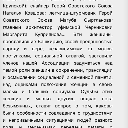
Крупской); снайпер Герой Советского Союза
Наталья Ковшова; летчица-штурмовик Герой
Советского Союза Магуба Сыртланова;
главный архитектор уфимской Черниковки
Маргарита Куприянова… Эти женщины,
прославившие Башкирию, своей преданностью
народу и вере, независимыми от молвы
поступками, социальной отвагой, заставили
членов нашей Ассоциации задуматься над
темой роли женщин в сохранении, трансляции
и осмыслении социальной и семейной памяти,
над оценками положения женщин в своих
малых и больших социумах. Судьбы этих
женщин и многих других, подчас пока
безымянных, ставят вопрос о том, каковы
были особенности совладания с трудностями
и непривычными ситуациями людей разного
пола и механизмах передачи памяти о