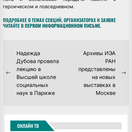
героическом и повседневном.
ПОДРОБНЕЕ О ТЕМАХ СЕКЦИЙ, ОРГАНИЗАТОРАХ И ЗАЯВКЕ
ЧИТАЙТЕ В
ПЕРВОМ ИНФОРМАЦИОННОМ ПИСЬМЕ
.
НАВИГАЦИЯ
Надежда
Архивы ИЭА
ПО
Дубова провела
РАН
лекцию в
представлены
ЗАПИСЯМ
Previous
Ne
Высшей школе
на новых
post:
po
социальных
выставках в
наук в Париже
Москве
ОНЛАЙН ТВ