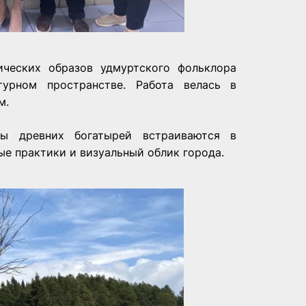
ических образов удмуртского фольклора
турном пространстве. Работа велась в
м.
зы древних богатырей встраиваются в
е практики и визуальный облик города.