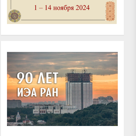
xt
t: