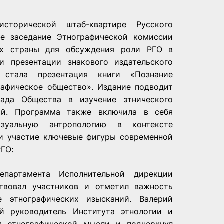
сторической штаб-квартире Русского
ое заседание Этнографической комиссии
ых страны для обсуждения роли РГО в
и презентации знакового издательского
я стала презентация книги
«Познание
рафическое общество».
Издание подводит
ада Общества в изучение этнического
ий. Программа также включила в себя
изуальную антропологию в контексте
ли участие ключевые фигуры современной
РГО:
епартамента Исполнительной дирекции
ствовал участников и отметил важность
е этнографических изысканий.
Валерий
й руководитель Института этнологии и