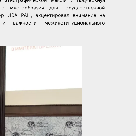
я этнографической мысли и подчеркнул
ого многообразия для государственной
ор ИЭА РАН, акцентировал внимание на
 и важности межинституционального