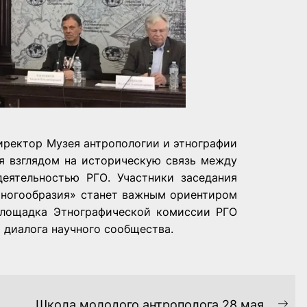
директор Музея антропологии и этнографии
ся взглядом на историческую связь между
еятельностью РГО. Участники заседания
 многообразия» станет важным ориентиром
 площадка Этнографической комиссии РГО
 диалога научного сообщества.
Школа молодого антрополога 28 мая