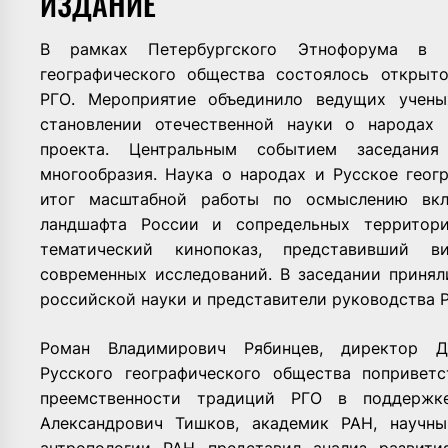
ИЗДАНИЕ
В рамках Петербургского Этнофорума в и
географического общества состоялось открыт
РГО. Мероприятие объединило ведущих учен
становлении отечественной науки о народах 
проекта. Центральным событием заседани
многообразия. Наука о народах и Русское геог
итог масштабной работы по осмыслению вкл
ландшафта России и сопредельных территор
тематический кинопоказ, представивший в
современных исследований. В заседании приня
российской науки и представители руководства 
Роман Владимирович Рябинцев
, директор Д
Русского географического общества попривет
преемственности традиций РГО в поддержк
Александрович Тишков,
академик РАН, научны