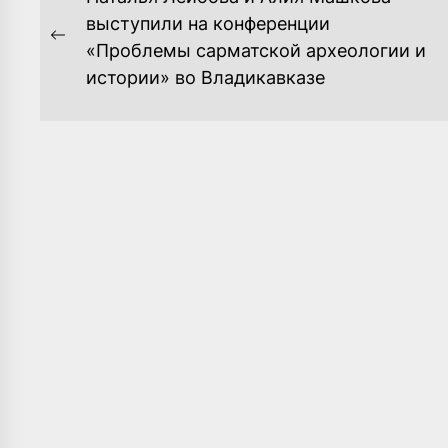
ПО
выступили на конференции
Previous
«Проблемы сарматской археологии и
ЗАПИСЯМ
post:
истории» во Владикавказе