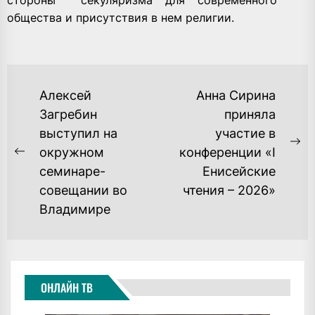
общества и присутствия в нем религии.
НАВИГАЦИЯ
Алексей
Анна Сирина
ПО
Загребин
приняла
выступил на
участие в
ЗАПИСЯМ
Ne
окружном
конференции «I
Previous
po
семинаре-
Енисейские
post:
совещании во
чтения – 2026»
Владимире
ОНЛАЙН ТВ