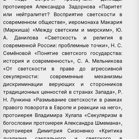
протоиерея Александра Задорнова «Паритет
или нейтралитет? Восприятие светскости в
современном обществе», иеромонаха Макария
(Маркиша) «Между светским и мирским», Ю.
А. Данилова «Светскость и религия в
современной России: проблемные точки», Н. С.
Семёновой «Понятие светского государства:
история и современность», С. А. Мельникова
«От светскости в праве до агрессивной
секулярности: современные механизмы
дискриминации верующих и сторонников
традиционных ценностей в странах Запада», Р.
Н. Лункина «Размывание светскости в рамках
правого поворота в Европе и реакции на него»,
протоиерея Владимира Хулапа «Секуляризм в
богословии протоиерея Александра Шмемана»,
протоиерея Димитрия Сизоненко «Критика
дуализма сакрального и светского в