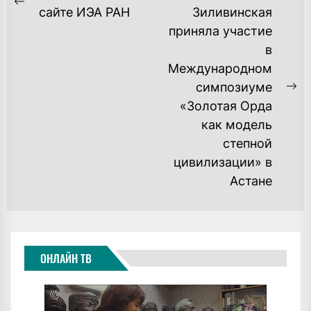
ПО
Previous
сайте ИЭА РАН
Зиливинская
post:
приняла участие
ЗАПИСЯМ
в
Международном
симпозиуме
Ne
«Золотая Орда
po
как модель
степной
цивилизации» в
Астане
ОНЛАЙН ТВ