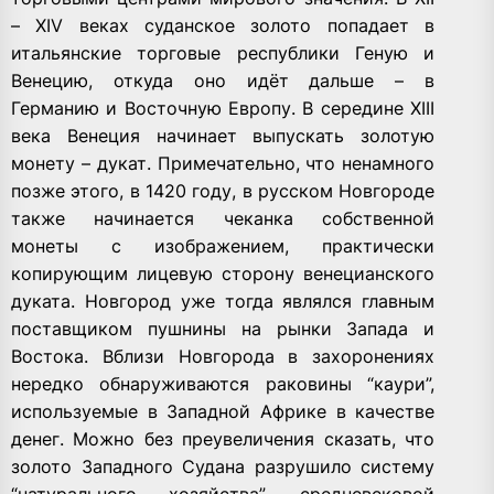
– XIV веках суданское золото попадает в
итальянские торговые республики Геную и
Венецию, откуда оно идёт дальше – в
Германию и Восточную Европу. В середине XIII
века Венеция начинает выпускать золотую
монету – дукат. Примечательно, что ненамного
позже этого, в 1420 году, в русском Новгороде
также начинается чеканка собственной
монеты с изображением, практически
копирующим лицевую сторону венецианского
дуката. Новгород уже тогда являлся главным
поставщиком пушнины на рынки Запада и
Востока. Вблизи Новгорода в захоронениях
нередко обнаруживаются раковины “каури”,
используемые в Западной Африке в качестве
денег. Можно без преувеличения сказать, что
золото Западного Судана разрушило систему
“натурального хозяйства”, средневековой