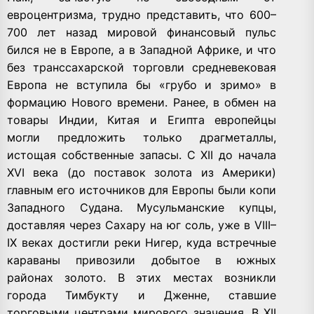
евроцентризма, трудно представить, что 600–
700 лет назад мировой финансовый пульс
бился не в Европе, а в Западной Африке, и что
без транссахарской торговли средневековая
Европа не вступила бы «грубо и зримо» в
формацию Нового времени. Ранее, в обмен на
товары Индии, Китая и Египта европейцы
могли предложить только драгметаллы,
истощая собственные запасы. С XII до начала
XVI века (до поставок золота из Америки)
главным его источников для Европы были копи
Западного Судана. Мусульманские купцы,
доставляя через Сахару на юг соль, уже в VIII–
IX веках достигли реки Нигер, куда встречные
караваны привозили добытое в южных
районах золото. В этих местах возникли
города Тимбукту и Дженне, ставшие
торговыми центрами мирового значения. В XII