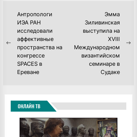
НАВИГАЦИЯ
Антропологи
Эмма
ПО
ИЭА РАН
Зиливинская
исследовали
выступила на
ЗАПИСЯМ
аффективные
XVIII
Previous
Ne
пространства на
Международном
post:
po
конгрессе
византийском
SPACES в
семинаре в
Ереване
Судаке
ОНЛАЙН ТВ