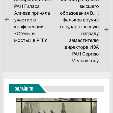
ПО
РАН Гиласа
высшего
Алиева приняла
образования В.Н.
ЗАПИСЯМ
участие в
Фальков вручил
Previous
конференции
государственную
post:
Ne
«Стены и
награду
po
мосты» в РГГУ
заместителю
директора ИЭА
РАН Сергею
Мельникову
ОНЛАЙН ТВ