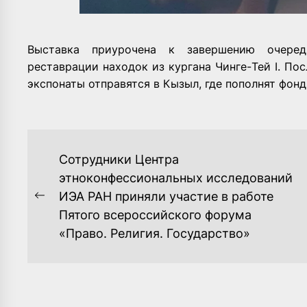
Выставка приурочена к завершению очеред
реставрации находок из кургана Чинге-Тей I. По
экспонаты отправятся в Кызыл, где пополнят фон
НАВИГАЦИЯ
Сотрудники Центра
ПО
этноконфессиональных исследований
ИЭА РАН приняли участие в работе
ЗАПИСЯМ
Previous
Пятого всероссийского форума
post:
«Право. Религия. Государство»