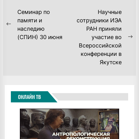
НАВИГАЦИЯ
Семинар по
Научные
ПО
памяти и
сотрудники ИЭА
Previous
наследию
РАН приняли
ЗАПИСЯМ
post:
(СПИН) 30 июня
участие во
Ne
Всероссийской
po
конференции в
Якутске
ОНЛАЙН ТВ