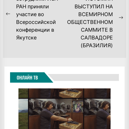
ПО
РАН приняли
ВЫСТУПИЛ НА
ЗАПИСЯМ
участие во
ВСЕМИРНОМ
Previous
Ne
Всероссийской
ОБЩЕСТВЕННОМ
post:
po
конференции в
САММИТЕ В
Якутске
САЛВАДОРЕ
(БРАЗИЛИЯ)
ОНЛАЙН ТВ