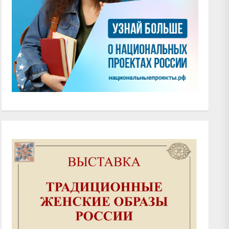
xt
t: