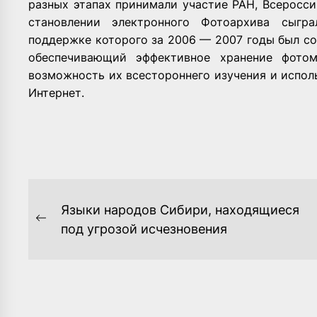
разных этапах принимали участие РАН, Всеросс
становлении электронного Фотоархива сыгр
поддержке которого за 2006 — 2007 годы был с
обеспечивающий эффективное хранение фото
возможность их всестороннего изучения и исполь
Интернет.
НАВИГАЦИЯ
Языки народов Сибири, находящиеся
ПО
Previous
под угрозой исчезновения
post:
ЗАПИСЯМ