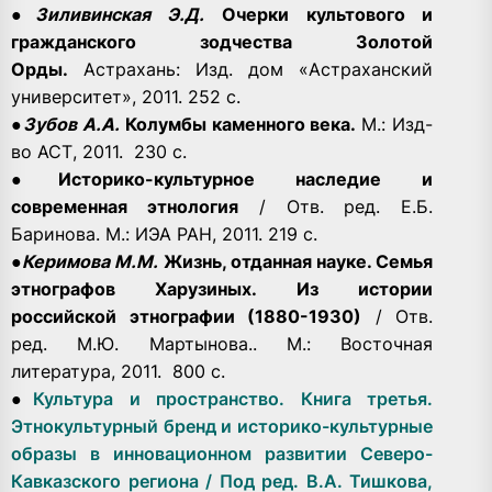
●
Зиливинская Э.Д.
Очерки культового и
гражданского зодчества Золотой
Орды.
Астрахань: Изд. дом «Астраханский
университет», 2011. 252 с.
●
Зубов А.А.
Колумбы каменного века.
М.: Изд-
во АСТ, 2011. 230 с.
●
Историко-культурное наследие и
современная этнология
/ Отв. ред. Е.Б.
Баринова. М.: ИЭА РАН, 2011. 219 с.
●
Керимова М.М.
Жизнь, отданная науке. Семья
этнографов Харузиных. Из истории
российской этнографии (1880-1930)
/ Отв.
ред. М.Ю. Мартынова.. М.: Восточная
литература, 2011. 800 с.
●
Культура и пространство. Книга третья.
Этнокультурный бренд и историко-культурные
образы в инновационном развитии Северо-
Кавказского региона / Под ред. В.А. Тишкова,