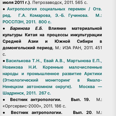
июля 2011 г.)
. Петрозаводск, 2011. 565 с.
●
Антропология социальных перемен / Отв.
ред. Г.А. Комарова, Э.-Б. Гучинова. М.:
РОССПЭН, 2011. 800 с.
●
Баринова Е.Б.
Влияние материальной
культуры Китая на процессы инкультурации
Средней Азии и Южной Сибири в
домонгольский период
. М.: ИЭА РАН, 2011. 451
с.
●
Василькова Т.Н., Евай А.В., Мартынова Е.П.,
Новикова Н.И. Коренные малочисленные
народы и промышленное развитие Арктики
(Этнологический мониторинг в Ямало-
Ненецком автономном округе). Москва —
Шадринск, 2011. 267 с.
●
Вестник антропологии.
Вып. 19.
М.:
«Оргсервис-2000», 2011. 186 с.
●
Вестник антропологии.
Вып. 20
. М.: