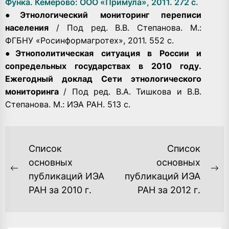
Функа. Кемерово: ООО «Примула», 2011. 272 с.
●
Этнологический мониторинг переписи
населения
/ Под ред. В.В. Степанова. М.:
ФГБНУ «Росинформагротех», 2011. 552 с.
●
Этнополитическая ситуация в России и
сопредельных государствах в 2010 году.
Ежегодный доклад Сети этнологического
мониторинга
/ Под ред. В.А. Тишкова и В.В.
Степанова. М.: ИЭА РАН. 513 с.
НАВИГАЦИЯ
Список
Список
ПО
основных
основных
Previous
Ne
публикаций ИЭА
публикаций ИЭА
ЗАПИСЯМ
post:
po
РАН за 2010 г.
РАН за 2012 г.