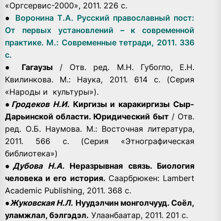
«Оргсервис-2000», 2011. 226 с.
●
Воронина Т.А. Русский православный пост:
От первых установлений – к современной
практике. М.: Современные тетради, 2011. 336
с.
●
Гагаузы
/ Отв. ред. М.Н. Губогло, Е.Н.
Квилинкова. М.: Наука, 2011. 614 с. (Серия
«Народы и культуры»).
●
Гродеков Н.И.
Киргизы и каракиргизы Сыр-
Дарьинской области. Юридический быт
/ Отв.
ред. О.Б. Наумова. М.: Восточная литература,
2011. 566 с. (Серия «Этнографическая
библиотека»)
●
Дубова Н.А.
Неразрывная связь. Биология
человека и его история.
Саарбрюкен: Lambert
Academic Publishing, 2011. 368 с.
●
Жуковская Н.Л.
Нуудэлчин монголчууд. Соёл,
уламжлал, бэлгэдэл.
Улаанбаатар, 2011. 201 с.