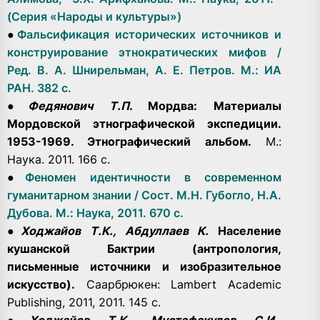
(Серия «Народы и культуры»)
●
Фальсификация исторических источников и
конструирование этнократических мифов /
Ред. В. А. Шнирельман, А. Е. Петров. М.: ИА
РАН. 382 с.
●
Федянович Т.П
. Мордва: Материалы
Мордовской этнографической экспедиции.
1953-1969. Этнографический альбом.
М.:
Наука. 2011. 166 с.
●
Феномен идентичности в современном
гуманитарном знании / Сост. М.Н. Губогло, Н.А.
Дубова. М.: Наука, 2011. 670 с.
●
Ходжайов Т.К., Абдуллаев К.
Население
кушанской Бактрии (антропология,
письменные источники и изобразительное
искусство).
Саарбрюкен: Lambert Academic
Publishing, 2011, 2011. 145 с.
●
Ходжайов Т.К., Мустафакулов С.И.,