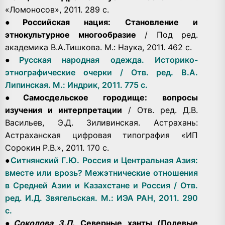
«Ломоносов», 2011. 289 с.
●
Российская нация: Становление и
этнокультурное многообразие
/ Под ред.
академика В.А.Тишкова. М.: Наука, 2011. 462 с.
●
Русская народная одежда. Историко-
этнографические очерки / Отв. ред. В.А.
Липинская. М.: Индрик, 2011. 775 с.
●
Самосдельское городище: вопросы
изучения и интерпретации
/ Отв. ред. Д.В.
Васильев, Э.Д. Зиливинская. Астрахань:
Астраханская цифровая типография «ИП
Сорокин Р.В.», 2011. 170 с.
●
Ситнянский Г.Ю. Россия и Центральная Азия:
вместе или врозь? Межэтнические отношения
в Средней Азии и Казахстане и Россия / Отв.
ред. И.Д. Звягельская. М.: ИЭА РАН, 2011. 290
с.
●
Соколова З.П.
Северные ханты (Полевые