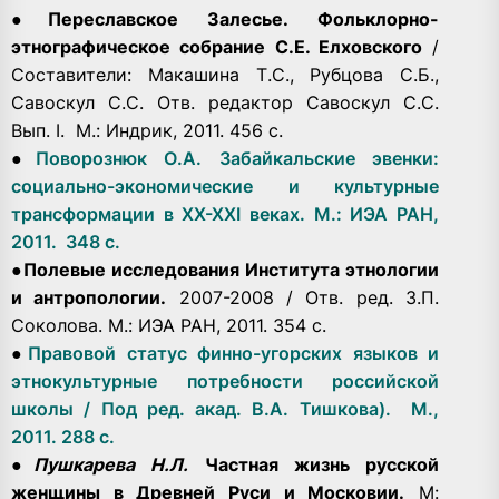
●
Переславское Залесье. Фольклорно-
этнографическое собрание С.Е. Елховского
/
Составители: Макашина Т.С., Рубцова С.Б.,
Савоскул С.С. Отв. редактор Савоскул С.С.
Вып. I. М.: Индрик, 2011. 456 с.
●
Поворознюк О.А. Забайкальские эвенки:
социально-экономические и культурные
трансформации в XX-XXI веках. М.: ИЭА РАН,
2011. 348 с.
●
Полевые исследования Института этнологии
и антропологии.
2007-2008 / Отв. ред. З.П.
Соколова. М.: ИЭА РАН, 2011. 354 с.
●
Правовой статус финно-угорских языков и
этнокультурные потребности российской
школы / Под ред. акад. В.А. Тишкова). М.,
2011. 288 с.
●
Пушкарева Н.Л.
Частная жизнь русской
женщины в Древней Руси и Московии.
М: