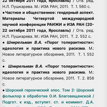
22 октября 2011 года, Ярославль)
/ Отв. ред.
Н.Л. Пушкарева. М.: ИЭА РАН, 2011. Т. 1. 560 с.
●
Частное и общественное: гендерный аспект.
Материалы Четвертой международной
научной конференции РАИЖИ и ИЭА РАН (20-
22 октября 2011 года, Ярославль)
/ Отв. ред.
Н.Л. Пушкарева. М.: ИЭА РАН, 2011. Т. 2. 552 с.
●
Шнирельман В.А.
«Порог толерантности»:
идеология и практика нового расизма
. М.:
Новое литературное обозрение, 2011. Т. 1. 552
с.
●
Шнирельман В.А.
«Порог толерантности»:
идеология и практика нового расизма.
М.:
Новое литературное обозрение, 2011. Т. 2. 856
с.
●
Шорский героический эпос. Том 2: Шорский
фольклор в обработке О.И. Благовещенской /
Подгот. к изд., вступит. ст. и коммент. Д.А.