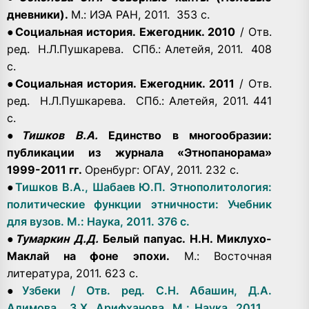
дневники).
М.: ИЭА РАН, 2011. 353 с.
●
Социальная история. Ежегодник. 2010
/ Отв.
ред. Н.Л.Пушкарева. СПб.: Алетейя, 2011. 408
с.
●
Социальная история. Ежегодник. 2011
/ Отв.
ред. Н.Л.Пушкарева. СПб.: Алетейя, 2011. 441
с.
●
Тишков В.А.
Единство в многообразии:
публикации из журнала «Этнопанорама»
1999-2011 гг.
Оренбург: ОГАУ, 2011. 232 с.
●
Тишков В.А., Шабаев Ю.П. Этнополитология:
политические функции этничности: Учебник
для вузов. М.: Наука, 2011. 376 с.
●
Тумаркин Д.Д.
Белый папуас. Н.Н. Миклухо-
Маклай на фоне эпохи.
М.: Восточная
литература, 2011. 623 с.
●
Узбеки / Отв. ред. С.Н. Абашин, Д.А.
Алимова, З.Х. Арифханова. М.: Наука, 2011.