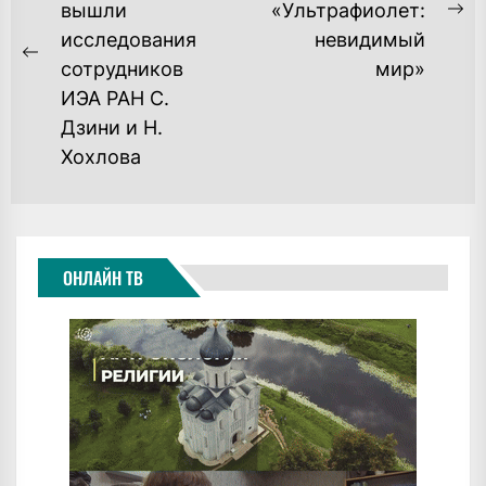
вышли
«Ультрафиолет:
ЗАПИСЯМ
Ne
исследования
невидимый
po
Previous
сотрудников
мир»
post:
ИЭА РАН С.
Дзини и Н.
Хохлова
ОНЛАЙН ТВ