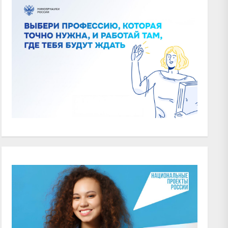
xt
t: