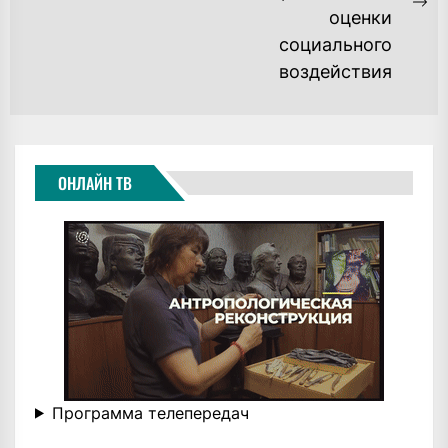
ЗАПИСЯМ
Ne
оценки
po
социального
воздействия
ОНЛАЙН ТВ
Программа телепередач