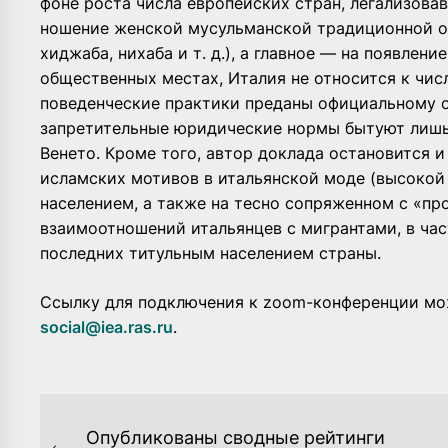
фоне роста числа европейских стран, легализова
ношение женской мусульманской традиционной о
хиджаба, нихаба и т. д.), а главное — на появлен
общественных местах, Италия не относится к числ
поведенческие практики преданы официальному о
запретительные юридические нормы бытуют лишь
Венето. Кроме того, автор доклада остановится и
исламских мотивов в итальянской моде (высокой
населением, а также на тесно сопряженном с «п
взаимоотношений итальянцев с мигрантами, в час
последних титульным населением страны.
Cсылку для подключения к zoom-конференции мож
social@iea.ras.ru
.
НАВИГАЦИЯ
Опубликованы сводные рейтинги