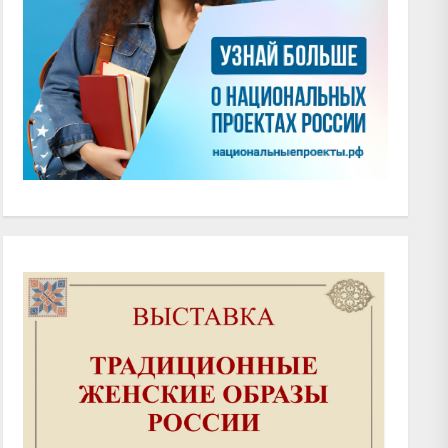
xt
t: