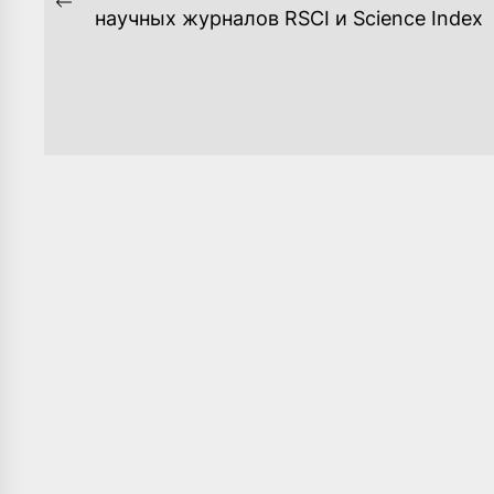
ПО
Previous
научных журналов RSCI и Science Index
post:
ЗАПИСЯМ