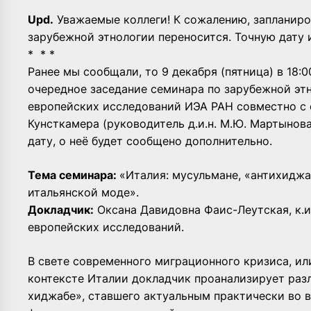
Upd.
Уважаемые коллеги! К сожалению, запланиро
зарубежной этнологии переносится. Точную дату 
* * *
Ранее мы сообщали, то 9 декабря (пятница) в 18
очередное заседание семинара по зарубежной эт
европейских исследований ИЭА РАН совместно с
Кунсткамера (руководитель д.и.н. М.Ю. Мартынова
дату, о неё будет сообщено дополнительно.
Тема семинара:
«Италия: мусульмане, «антихидж
итальянской моде».
Докладчик:
Оксана Давидовна Фаис-Леутская, к.и
европейских исследований.
В свете современного миграционного кризиса, ил
контексте Италии докладчик проанализирует раз
хиджабе», ставшего актуальным практически во в