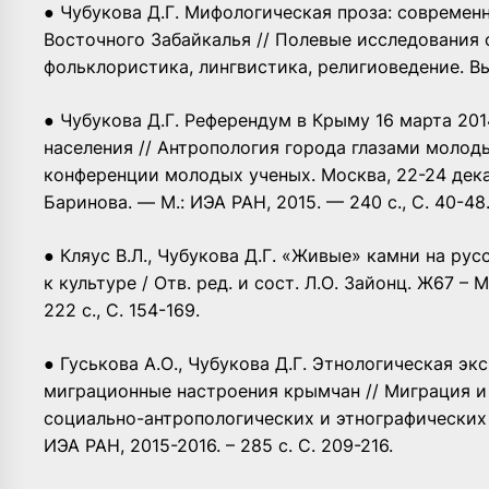
● Чубукова Д.Г. Мифологическая проза: современ
Восточного Забайкалья // Полевые исследования с
фольклористика, лингвистика, религиоведение. Вып. 
● Чубукова Д.Г. Референдум в Крыму 16 марта 20
населения // Антропология города глазами молод
конференции молодых ученых. Москва, 22-24 декабря
Баринова. — М.: ИЭА РАН, 2015. — 240 с., С. 40-48
● Кляус В.Л., Чубукова Д.Г. «Живые» камни на ру
к культуре / Отв. ред. и сост. Л.О. Зайонц. Ж67 –
222 с., С. 154-169.
● Гуськова А.О., Чубукова Д.Г. Этнологическая э
миграционные настроения крымчан // Миграция и
социально-антропологических и этнографических н
ИЭА РАН, 2015-2016. – 285 с. С. 209-216.