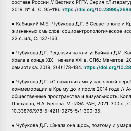
составе России // Вестник РГГУ. Серия «Литерату
2019. № 4., С. 95-116.
https://doi.org/10.28995/26
● Кабицкий М.Е., Чубукова Д.Г. В Севастополе и К
жизненных смыслов: социоантропологическое иссл
22 с. ил., С. 137-163.
● Чубукова Д.Г. Рецензия на книгу: Вайман Д.И. 
Урала в конце XIX – начале XXI в. СПб.: Маматов, 2
семиотика. 2019; 2(4):178-184.
https://doi.org/10
● Чубукова Д.Г. «С памятниками у нас явный пер
коммеморации в Крыму до и после 2014 года // А
общественные пространства и визуальность: Колле
Плеханов, Н.А. Белова. М.: ИЭА РАН, 2021. 300 с., 
10.33876/978-5-4211-0275-5/1-300-35.
● Чубукова Д.Г. «Знала она щось, поэтому и умэр