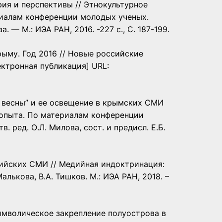
рия и перспективы // Этнокультурное
риалам конференции молодых ученых.
а. — М.: ИЭА РАН, 2016. -227 с., С. 187-199.
рыму. Год 2016 // Новые российские
ектронная публикация] URL:
й весны” и ее освещение в крымских СМИ
 опыта. По материалам конференции
в. ред. О.Л. Милова, сост. и предисл. Е.Б.
сийских СМИ // Медийная индоктринация:
алькова, В.А. Тишков. М.: ИЭА РАН, 2018. –
имволическое закрепление полуострова в