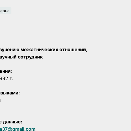
ьевна
изучению межэтнических отношений,
аучный сотрудник
ения:
992 г.
языками:
й
е данные:
a37@gmail.com