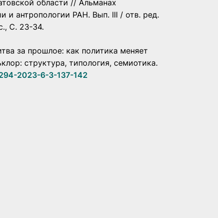
товской области // Альманах
 антропологии РАН. Вып. III / отв. ред.
., С. 23-34.
Битва за прошлое: как политика меняет
ьклор: структура, типология, семиотика.
5294-2023-6-3-137-142