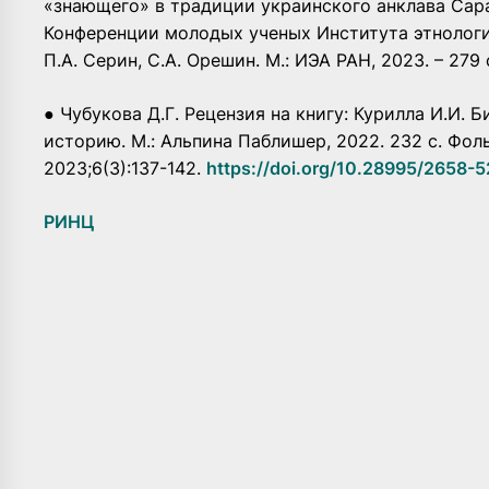
«знающего» в традиции украинского анклава Сара
Конференции молодых ученых Института этнологии и
П.А. Серин, С.А. Орешин. М.: ИЭА РАН, 2023. – 279 с
● Чубукова Д.Г. Рецензия на книгу: Курилла И.И. 
историю. М.: Альпина Паблишер, 2022. 232 с. Фол
2023;6(3):137-142.
https://doi.org/10.28995/2658-
РИНЦ