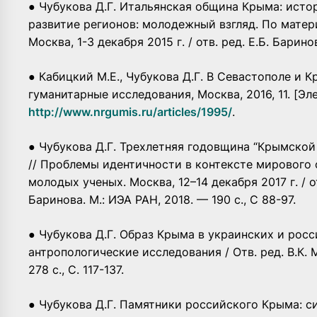
● Чубукова Д.Г. Итальянская община Крыма: исто
развитие регионов: молодежный взгляд. По мате
Москва, 1-3 декабря 2015 г. / отв. ред. Е.Б. Баринов
● Кабицкий М.Е., Чубукова Д.Г. В Севастополе и К
гуманитарные исследования, Москва, 2016, 11. [Эл
http://www.nrgumis.ru/articles/1995/
.
● Чубукова Д.Г. Трехлетняя годовщина “Крымско
// Проблемы идентичности в контексте мирового
молодых ученых. Москва, 12–14 декабря 2017 г. / от
Баринова. М.: ИЭА РАН, 2018. — 190 с., С 88-97.
● Чубукова Д.Г. Образ Крыма в украинских и рос
антропологические исследования / Отв. ред. В.К. М
278 c., С. 117-137.
● Чубукова Д.Г. Памятники российского Крыма: с