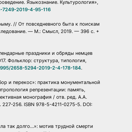
роведение. Языкознание. Культурология»,
86-7249-2019-4-95-116
рыму. // От повседневного быта к поискам
едование. — М.: Смысл, 2019. — 396 с. +
Календарные праздники и обряды немцев
017. Фольклор: структура, типология,
.28995/2658-5294-2019-2-4-178-184
.
ебор и перекос»: практика монументальной
нтропология репрезентации: память,
ктивная монография / отв. ред. А.А.
С. 227-256. ISBN 978-5-4211-0275-5. DOI:
ала так долго…»: мотив трудной смерти