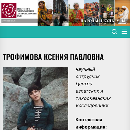
Skip
to
the
content
ТРОФИМОВА КСЕНИЯ ПАВЛОВНА
научный
сотрудник
Центра
азиатских и
тихоокеанских
исследований
Контактная
информация: