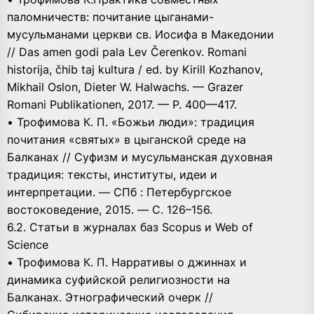
паломничеств: почитание цыганами-
мусульманами церкви св. Иосифа в Македонии
// Das amen godi pala Lev Čerenkov. Romani
historija, čhib taj kultura / ed. by Kirill Kozhanov,
Mikhail Oslon, Dieter W. Halwachs. — Grazer
Romani Publikationen, 2017. — P. 400—417.
• Трофимова К. П. «Божьи люди»: традиция
почитания «святых» в цыганской среде на
Балканах // Суфизм и мусульманская духовная
традиция: тексты, институты, идеи и
интерпретации. — СПб : Петербургское
востоковедение, 2015. — C. 126–156.
6.2. Статьи в журналах баз Scopus и Web of
Science
• Трофимова К. П. Нарративы о джиннах и
динамика суфийской религиозности на
Балканах. Этнографический очерк //