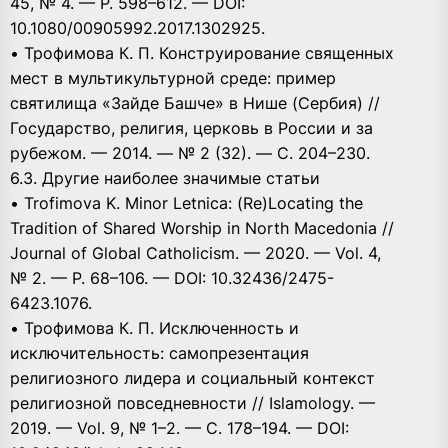
45, № 4. — P. 598–612. — DOI:
10.1080/00905992.2017.1302925.
• Трофимова К. П. Конструирование священных
мест в мультикультурной среде: пример
святилища «Зайде Башче» в Нише (Сербия) //
Государство, религия, церковь в России и за
рубежом. — 2014. — № 2 (32). — С. 204–230.
6.3. Другие наиболее значимые статьи
• Trofimova K. Minor Letnica: (Re)Locating the
Tradition of Shared Worship in North Macedonia //
Journal of Global Catholicism. — 2020. — Vol. 4,
№ 2. — P. 68–106. — DOI: 10.32436/2475-
6423.1076.
• Трофимова К. П. Исключенность и
исключительность: самопрезентация
религиозного лидера и социальный контекст
религиозной повседневности // Islamology. —
2019. — Vol. 9, № 1–2. — C. 178–194. — DOI: