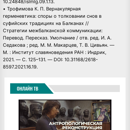
10.24848/islmlg.09.1.13.
• Трофимова К. П. Вернакулярная
герменевтика: споры о толковании снов в
суфийских традициях на Балканах //
Стратегии межбалканской коммуникации:
Перевод. Пересказ. Умолчание / отв. ред. И. А.
Седакова ; ред. М. М. Макарцев, Т. В. Цивьян. —
М. : Институт славяноведения РАН : Индрик,
2021. — С. 125–131. — DOI: 10.31168/2618-
8597.2021.16.19.
ОНЛАЙН ТВ