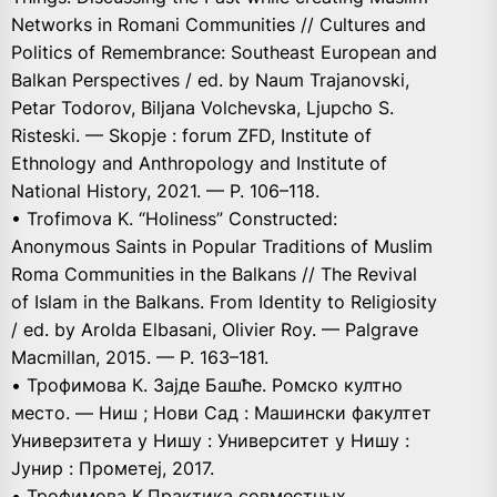
Networks in Romani Communities // Cultures and
Politics of Remembrance: Southeast European and
Balkan Perspectives / ed. by Naum Trajanovski,
Petar Todorov, Biljana Volchevska, Ljupcho S.
Risteski. — Skopje : forum ZFD, Institute of
Ethnology and Anthropology and Institute of
National History, 2021. — P. 106–118.
• Trofimova K. “Holiness” Constructed:
Anonymous Saints in Popular Traditions of Muslim
Roma Communities in the Balkans // The Revival
of Islam in the Balkans. From Identity to Religiosity
/ ed. by Arolda Elbasani, Olivier Roy. — Palgrave
Macmillan, 2015. — P. 163–181.
• Трофимова К. Заjде Башћe. Ромско култно
место. — Ниш ; Нови Сад : Машински факултет
Универзитета у Нишу : Университет у Нишу :
Jунир : Прометеj, 2017.
• Трофимова К.Практика совместных