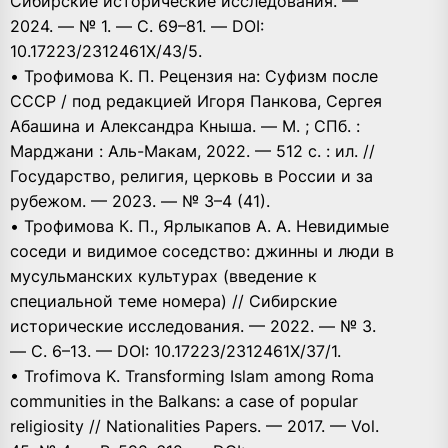
Сибирские исторические исследования. —
2024. — № 1. — С. 69–81. — DOI:
10.17223/2312461X/43/5.
• Трофимова К. П. Рецензия на: Суфизм после
СССР / под редакцией Игоря Панкова, Сергея
Абашина и Александра Кныша. — М. ; СПб. :
Марджани : Аль-Макам, 2022. — 512 с. : ил. //
Государство, религия, церковь в России и за
рубежом. — 2023. — № 3–4 (41).
• Трофимова К. П., Ярлыкапов А. А. Невидимые
соседи и видимое соседство: джинны и люди в
мусульманских культурах (введение к
специальной теме номера) // Сибирские
исторические исследования. — 2022. — № 3.
— C. 6–13. — DOI: 10.17223/2312461X/37/1.
• Trofimova K. Transforming Islam among Roma
communities in the Balkans: a case of popular
religiosity // Nationalities Papers. — 2017. — Vol.