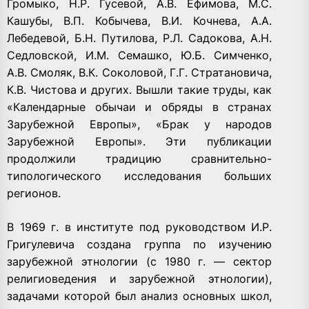
Громыко, Н.Р. Гусевой, А.В. Ефимова, М.С.
Кашубы, В.П. Кобычева, В.И. Кочнева, А.А.
Лебедевой, Б.Н. Путилова, Р.Л. Садокова, А.Н.
Седловской, И.М. Семашко, Ю.Б. Симченко,
А.В. Смоляк, В.К. Соколовой, Г.Г. Стратановича,
К.В. Чистова и других. Вышли такие труды, как
«Календарные обычаи и обряды в странах
Зарубежной Европы», «Брак у народов
Зарубежной Европы». Эти публикации
продолжили традицию сравнительно-
типологического исследования больших
регионов.
В 1969 г. в институте под руководством И.Р.
Григулевича создана группа по изучению
зарубежной этнологии (с 1980 г. — сектор
религиоведения и зарубежной этнологии),
задачами которой был анализ основных школ,