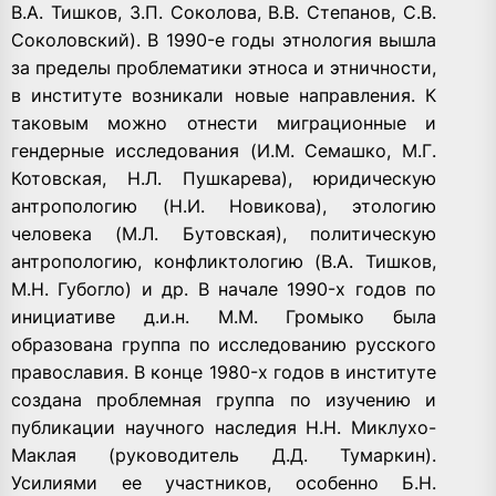
В.А. Тишков, З.П. Соколова, В.В. Степанов, С.В.
Соколовский). В 1990-е годы этнология вышла
за пределы проблематики этноса и этничности,
в институте возникали новые направления. К
таковым можно отнести миграционные и
гендерные исследования (И.М. Семашко, М.Г.
Котовская, Н.Л. Пушкарева), юридическую
антропологию (Н.И. Новикова), этологию
человека (М.Л. Бутовская), политическую
антропологию, конфликтологию (В.А. Тишков,
М.Н. Губогло) и др. В начале 1990-х годов по
инициативе д.и.н. М.М. Громыко была
образована группа по исследованию русского
православия. В конце 1980-х годов в институте
создана проблемная группа по изучению и
публикации научного наследия Н.Н. Миклухо-
Маклая (руководитель Д.Д. Тумаркин).
Усилиями ее участников, особенно Б.Н.