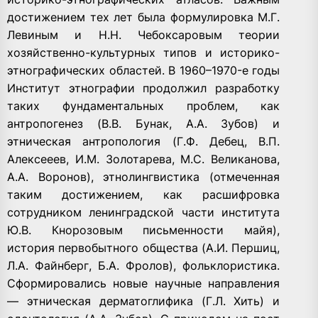
достижением тех лет была формулировка М.Г.
Левиным и Н.Н. Чебоксаровым теории
хозяйственно-культурных типов и историко-
этнографических областей. В 1960–1970-е годы
Институт этнографии продолжил разработку
таких фундаментальных проблем, как
антропогенез (В.В. Бунак, А.А. Зубов) и
этническая антропология (Г.Ф. Дебец, В.П.
Алексееев, И.М. Золотарева, М.С. Великанова,
А.А. Воронов), этнолингвистика (отмеченная
таким достижением, как расшифровка
сотрудником ленинградской части института
Ю.В. Кнорозовым письменности майя),
история первобытного общества (А.И. Першиц,
Л.А. Файнберг, Б.А. Фролов), фольклористика.
Сформировались новые научные направления
— этническая дерматоглифика (Г.Л. Хить) и