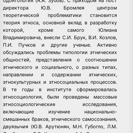
одонтология (А.А. Зубов). С приходом на пост
директора Ю.В. Бромлея центром
теоретической проблематики становится
теория этноса, основной вклад в разработку
которой, кроме самого Юлиана
Владимировича, внесли С.И. Брук, В.И. Козлов,
П.И. Пучков и другие ученые. Активно
обсуждались проблемы типологии этнических
общностей, представления о соотношении
этнического и социального, о разных типах,
направлении и содержании этнических,
этнокультурных и этносоциальных процессов.
В те годы в институте сформировалась
этносоциология, были проведены массовые
этносоциологические исследования,
включающие изучение национально-
смешанных браков, этнического самосознания,
двуязычия (Ю.В. Арутюнян, М.Н. Губогло, Л.М.