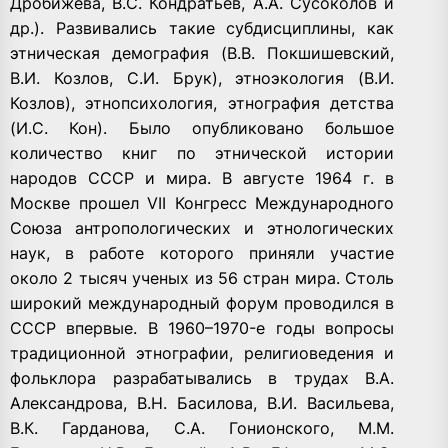
Дробижева, В.С. Кондратьев, А.А. Сусоколов и
др.). Развивались такие субдисциплины, как
этническая демография (В.В. Покшишевский,
В.И. Козлов, С.И. Брук), этноэкология (В.И.
Козлов), этнопсихология, этнография детства
(И.С. Кон). Было опубликовано большое
количество книг по этнической истории
народов СССР и мира. В августе 1964 г. в
Москве прошел VII Конгресс Международного
Союза антропологических и этнологических
наук, в работе которого приняли участие
около 2 тысяч ученых из 56 стран мира. Столь
широкий международный форум проводился в
СССР впервые. В 1960–1970-е годы вопросы
традиционной этнографии, религиоведения и
фольклора разрабатывались в трудах В.А.
Александрова, В.Н. Басилова, В.И. Васильева,
В.К. Гарданова, С.А. Гонионского, М.М.