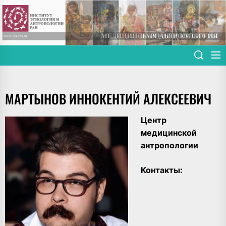
Skip
to
the
content
МАРТЫНОВ ИННОКЕНТИЙ АЛЕКСЕЕВИЧ
Центр
медицинской
антропологии
Контакты: