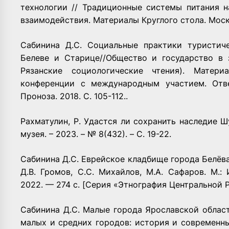
технологии // Традиционные системы питания 
взаимодействия. Материалы Круглого стола. Москва
Сабинина Д.С. Социальные практики туристич
Белеве и Старице//Общество и государство в з
Рязанские социологические чтения). Матери
конференции с международным участием. Отве
Проноза. 2018. С. 105-112..
Рахматулин, Р. Удастся ли сохранить наследие Шу
музея. – 2023. – № 8(432). – С. 19-22.
Сабинина Д.С. Еврейское кладбище города Белёва
Д.В. Громов, С.С. Михайлов, М.А. Сафаров. М.:
2022. — 274 с. [Серия «Этнография Центральной Р
Сабинина Д.С. Малые города Ярославской област
малых и средних городов: история и современн