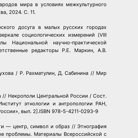
народов мира в условиях межкультурного
, 2024. С. 11.
еского досуга в малых русских городах
еркале социологических измерений (VIII
алы Национальной научно-практической
тственные редакторы Р.Е. Маркин, А.В.
хова / Р. Рахматулин, Д. Сабинина // Мир
 // Некрополи Центральной России / Сост.
 Институт этнологии и антропологии РАН,
оссии», вып. 2].ISВN 978-5-4211-0293-9
и — центр, символ и образ // Этнография
ые проблемы. Материалы Всероссийской с