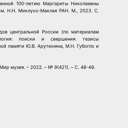
енной 100-летию Маргариты Николаевны
м. Н.Н. Миклухо-Маклая РАН. М., 2023. С.
дов центральной России (по материалам
логия: поиски и свершения. тезисы
й памяти Ю.В. Арутюняна, М.Н. Губогло и
Мир музея. – 2022. – № 9(421). – С. 48-49.