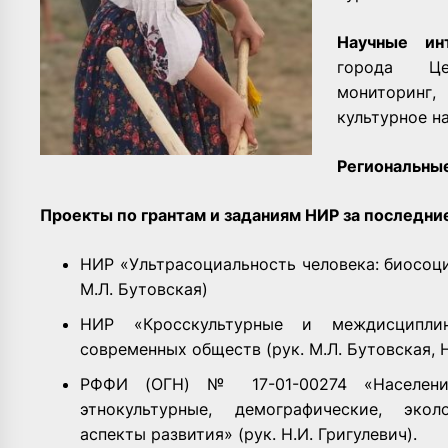
Научные и
города Це
мониторинг,
культурное н
Региональны
Проекты по грантам и заданиям НИР за последние
НИР «Ультрасоциальность человека: биосоци
М.Л. Бутовская)
НИР «Кросскультурные и междисциплин
современных обществ (рук. М.Л. Бутовская, Н
РФФИ (ОГН) № 17-01-00274 «Население
этнокультурные, демографические, экол
аспекты развития» (рук. Н.И. Григулевич).