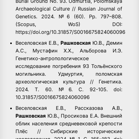
Burial Ground No. 93. Udmurtia, Polomskaya
Archaeological Culture // Russian Journal of
Genetics. 2024. №6 (60). Pp. 797–808.
(Scopus, WoS) DOI:
https://doi.org/10.31857/S0016675824060096
Веселовская Е.В.,
Рашковская
Ю.В., Демин
А.С., Мустафин Х.Х., Альборова И.Э.
Генетико-антропологическое
исследование погребения 93 Тольёнского
могильника. Удмуртия, поломская
археологическая культура // Генетика.
2024. Т. 60. №6. C. 92-105. doi:
10.31857/S0016675824060096
Веселовская Е.В., Рассказова А.В.,
Рашковская
Ю.В., Просикова Е.А. Внешний
облик населения средневековой крепости
Плёс // Сибирские исторические
исследования. 2024. № 1. С. 165–183. doi: