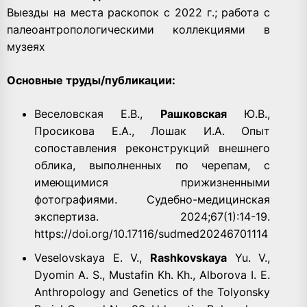
Выезды на места раскопок с 2022 г.; работа с
палеоантропологическими коллекциями в
музеях
Основные труды/публикации:
Веселовская Е.В.,
Рашковская
Ю.В.,
Просикова Е.А., Лошак И.А. Опыт
сопоставления реконструкций внешнего
облика, выполненных по черепам, с
имеющимися прижизненными
фотографиями. Судебно-медицинская
экспертиза. 2024;67(1):14-19.
https://doi.org/10.17116/sudmed20246701114
Veselovskaya E. V.,
Rashkovskaya
Yu. V.,
Dyomin A. S., Mustafin Kh. Kh., Alborova I. E.
Anthropology and Genetics of the Tolyonsky