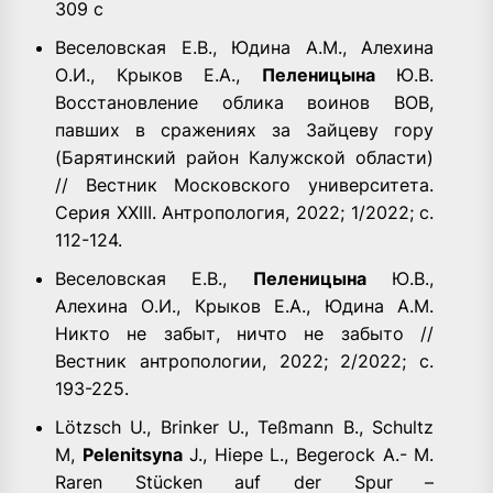
309 с
Веселовская Е.В., Юдина А.М., Алехина
О.И., Крыков Е.А.,
Пеленицына
Ю.В.
Восстановление облика воинов ВОВ,
павших в сражениях за Зайцеву гору
(Барятинский район Калужской области)
// Вестник Московского университета.
Серия XXIII. Антропология, 2022; 1/2022; с.
112-124.
Веселовская Е.В.,
Пеленицына
Ю.В.,
Алехина О.И., Крыков Е.А., Юдина А.М.
Никто не забыт, ничто не забыто //
Вестник антропологии, 2022; 2/2022; с.
193-225.
Lötzsch U., Brinker U., Teßmann B., Schultz
M,
Pelenitsyna
J., Hiepe L., Begerock A.- M.
Raren Stücken auf der Spur –