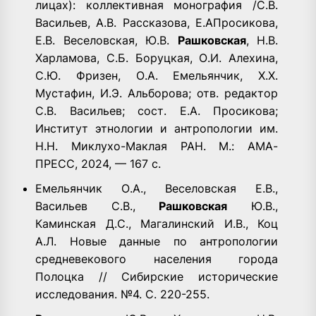
лицах): коллективная монография /С.В.
Васильев, А.В. Рассказова, Е.АПросикова,
Е.В. Веселовская, Ю.В.
Рашковская
, Н.В.
Харламова, С.Б. Боруцкая, О.И. Алехина,
С.Ю. Фризен, О.А. Емельянчик, Х.Х.
Мустафин, И.Э. Альборова; отв. редактор
С.В. Васильев; сост. Е.А. Просикова;
Институт этнологии и антропологии им.
Н.Н. Миклухо-Маклая РАН. М.: АМА-
ПРЕСС, 2024, — 167 с.
Емельянчик О.А., Веселовская Е.В.,
Васильев С.В.,
Рашковская
Ю.В.,
Каминская Д.С., Магалинский И.В., Коц
А.Л. Новые данные по антропологии
средневекового населения города
Полоцка // Сибирские исторические
исследования. №4. С. 220-255.