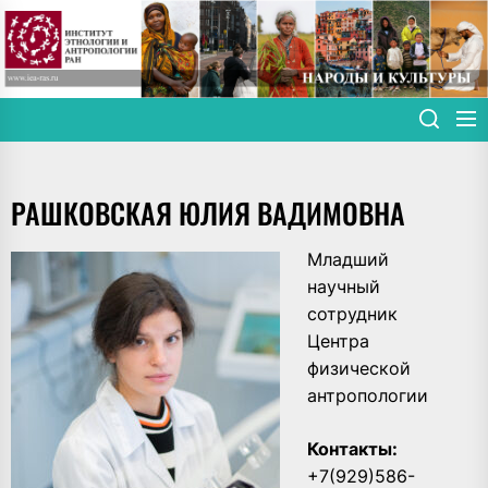
Skip
to
the
content
РАШКОВСКАЯ ЮЛИЯ ВАДИМОВНА
Младший
научный
сотрудник
Центра
физической
антропологии
Контакты:
+7(929)586-