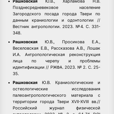
Рашковская
Ю.В., Харламова Н.В.
Позднесредневековое население
Загородского посада города Твери по
данным краниологии и одонтологии //
Вестник антропологии. 2023. №4. С. 331-
348.
Рашковская
Ю.В., Просикова Е.А.,
Веселовская Е.В., Рассказова А.В., Лошак
И.А. Антропологическая реконструкция
лица по черепу и проблемы
идентификации // РЖФА. 2023. № 2. С. 25-
35.
Рашковская
Ю.В. Краниологические и
остеологические исследования
палеоантропологического материала с
территории города Твери XVII-XVIII вв.//
Российский журнал физической