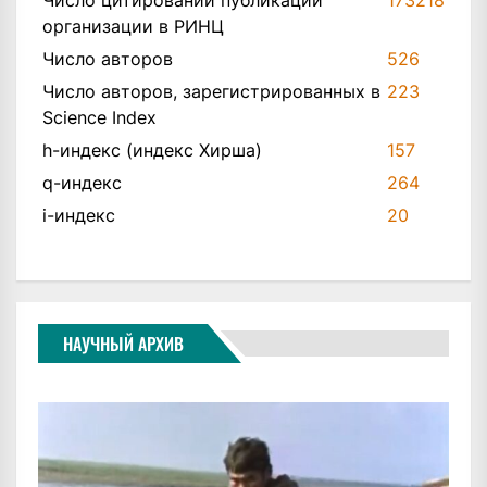
Число цитирований публикаций
173218
организации в РИНЦ
Число авторов
526
Число авторов, зарегистрированных в
223
Science Index
h-индекс (индекс Хирша)
157
q-индекс
264
i-индекс
20
НАУЧНЫЙ АРХИВ