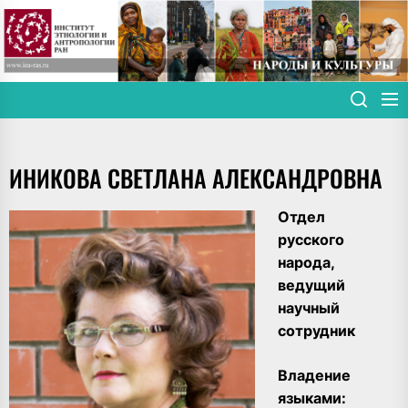
Skip
to
the
content
ИНИКОВА СВЕТЛАНА АЛЕКСАНДРОВНА
Отдел
русского
народа,
ведущий
научный
сотрудник
Владение
языками: