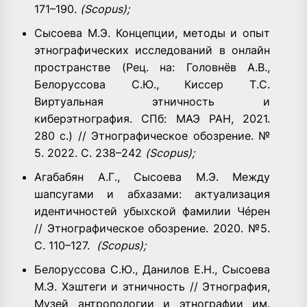
171–190.
(Scopus);
Сысоева М.Э. Концепции, методы и опыт
этнографических исследований в онлайн
пространстве (Рец. на: Головнёв А.В.,
Белоруссова С.Ю., Киссер Т.С.
Виртуальная этничность и
киберэтнография. СПб: МАЭ РАН, 2021.
280 с.) // Этнографическое обозрение. №
5. 2022. С. 238–242
(Scopus);
Агабабян А.Г., Сысоева М.Э. Между
шапсугами и абхазами: актуализация
идентичностей убыхской фамилии Чéрен
// Этнографическое обозрение. 2020. №5.
С. 110–127.
(Scopus);
Белоруссова С.Ю., Данилов Е.Н., Сысоева
М.Э. Хэштеги и этничность // Этнография,
Музей антропологии и этнографии им.