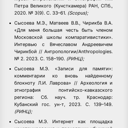
Петра Великого (Кунсткамера) РАН, СПб.,
2020. № 3(9). С. 33–61.
(Scopus);
Сысоева М.Э., Матвеев В.В., Чирикба В.А.
«Для меня большая честь быть членом
Московской школы компаративистики».
Интервью с Вячеславом Андреевичем
Чирикбой // Антропологии/Anthropologies.
№ 2. 2023. С. 158–190.
(РИНЦ);
Сысоева М.Э. «Записи для памяти»:
комментарии ко вновь найденному
блокноту Л.И. Лаврова» // Археология и
этнография понтийско-кавказского
региона: Сб. науч. тр. Краснодар:
Кубанский гос. ун-т, 2023. С. 139–149.
(РИНЦ);
Сысоева М.Э. Интернет как площадка