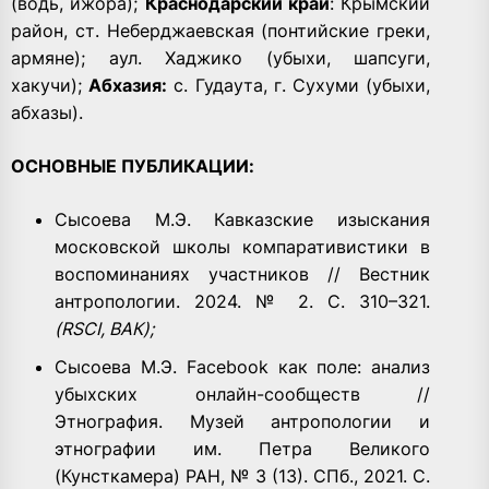
(водь, ижора);
Краснодарский край
: Крымский
район, ст. Неберджаевская (понтийские греки,
армяне); аул. Хаджико (убыхи, шапсуги,
хакучи);
Абхазия:
с. Гудаута, г. Сухуми (убыхи,
абхазы).
ОСНОВНЫЕ ПУБЛИКАЦИИ:
Сысоева М.Э. Кавказские изыскания
московской школы компаративистики в
воспоминаниях участников // Вестник
антропологии. 2024. № 2. С. 310–321.
(RSCI, ВАК);
Сысоева М.Э. Facebook как поле: анализ
убыхских онлайн-сообществ //
Этнография. Музей антропологии и
этнографии им. Петра Великого
(Кунсткамера) РАН, № 3 (13). СПб., 2021. С.