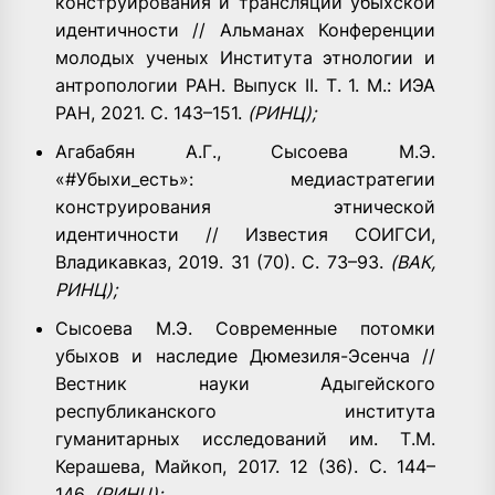
конструирования и трансляции убыхской
идентичности // Альманах Конференции
молодых ученых Института этнологии и
антропологии РАН. Выпуск II. Т. 1. М.: ИЭА
РАН, 2021. С. 143–151.
(РИНЦ);
Агабабян А.Г., Сысоева М.Э.
«#Убыхи_есть»: медиастратегии
конструирования этнической
идентичности // Известия СОИГСИ,
Владикавказ, 2019. 31 (70). С. 73–93.
(ВАК,
РИНЦ);
Сысоева М.Э. Современные потомки
убыхов и наследие Дюмезиля-Эсенча //
Вестник науки Адыгейского
республиканского института
гуманитарных исследований им. Т.М.
Керашева, Майкоп, 2017. 12 (36). С. 144–
146.
(РИНЦ);