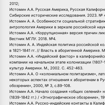
2012;
Истомин А.А. Русская Америка, Русская Калифорн
Сибирские исторические исследования. 2023. № 4.
Истомин А. А. Особенности социальной стратифик
антропология Америки в зеркале российской науки
Истомин А.А. «Коррупционная» версия причин ликв
Вестник МГЛУ. 2018. №4.
Истомин А. А. Индейская политика российской к
в 1821-1841 гг. // Власть в аборигенной Америке. М
Истомин А.А. «Индейский фактор» в калифорний
компании на начальном этапе колонизации (1807-1
культур Америки. М., 2002. С. 452-463.
Истомин А.А. О «колониальном политаризме», ла
некоторых аспектах отношения к аборигенам в Ру
обозрение», 2000, № 3, с.89-108.
Истомин А.А. Начало создания «общих селений» н
(1839-1842 гг.) / «Этнографическое обозрение», 199
Истомин А.А. Русско-индейские контакты в Калиф