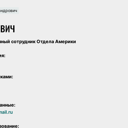
андрович
ОВИЧ
чный сотрудник Отдела Америки
ия:
ками:
анные:
ail.ru
зование: