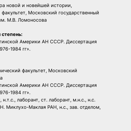
ра новой и новейшей истории,
 факультет, Московский государственный
им. М.В. Ломоносова
 степень:
атинской Америки АН СССР. Диссертация
76-1984 гг».
рический факультет, Московский
ва
атинской Америки АН СССР. Диссертация
76-1984 гг».
.с., лаборант, ст. лаборант, м.н.с., н.с.
Н. Миклухо-Маклая РАН, н.с., зав. отделом,