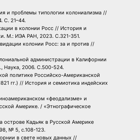
ия и проблемы типологии колониализма //
 С. 21–44.
ации в колонии Росс // История и
. М.: ИЭА РАН, 2023. С.321-351.
идации колонии Росс: за и против //
олониальной администрации в Калифорнии
., Наука, 2006. С.500-524.
ской политике Российско-Американской
821 гг.) // История и семиотика индейских
тиноамериканском «феодализме» и
сской Америке. / «Этнографическое
а острове Кадьяк в Русской Америке
8, № 5, с.108-123.
орнии в свете новых данных //