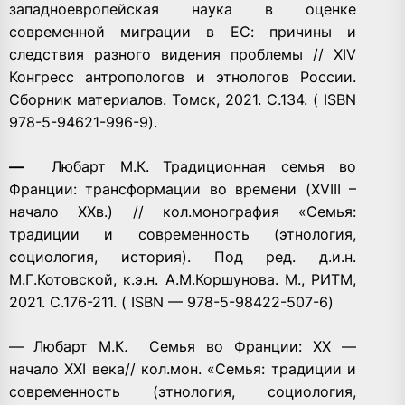
западноевропейская наука в оценке
современной миграции в ЕС: причины и
следствия разного видения проблемы // XIV
Конгресс антропологов и этнологов России.
Сборник материалов. Томск, 2021. С.134. ( ISBN
978-5-94621-996-9).
—
Любарт М.К.
Традиционная семья во
Франции: трансформации во времени (XVIII –
начало ХХв.) // кол.монография «Семья:
традиции и современность (этнология,
социология, история). Под ред. д.и.н.
М.Г.Котовской, к.э.н. А.М.Коршунова. М., РИТМ,
2021. С.176-211. ( ISBN — 978-5-98422-507-6)
—
Любарт М.К
.
Семья во Франции: ХХ —
начало XXI века// кол.мон. «Семья: традиции и
современность (этнология, социология,