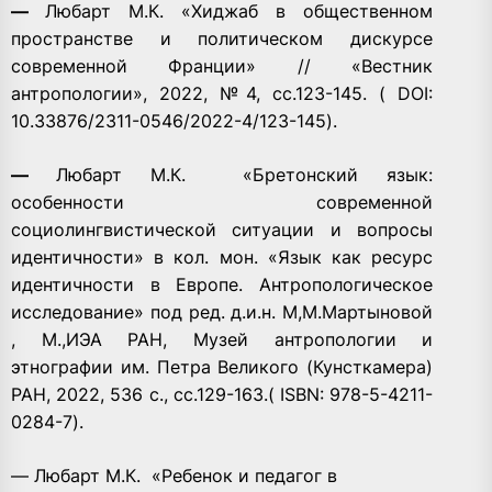
—
Любарт М.К. «Хиджаб в общественном
пространстве и политическом дискурсе
современной Франции» // «Вестник
антропологии», 2022, №4, сс.123-145. ( DOI:
10.33876/2311-0546/2022-4/123-145).
—
Любарт М.К.
«Бретонский язык:
особенности современной
социолингвистической ситуации и вопросы
идентичности» в кол. мон. «Язык как ресурс
идентичности в Европе. Антропологическое
исследование» под ред. д.и.н. М,М.Мартыновой
, М.,ИЭА РАН, Музей антропологии и
этнографии им. Петра Великого (Кунсткамера)
РАН, 2022, 536 с., сс.129-163.( ISBN: 978-5-4211-
0284-7).
— Любарт М.К.
«Ребенок и педагог в