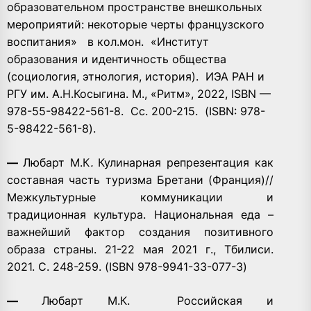
образовательном пространстве внешкольных
мероприятий: некоторые черты французского
воспитания»
в кол.мон.
«Институт
образования и идентичность общества
(социология, этнология, история).
ИЭА РАН и
РГУ им. А.Н.Косыгина. М., «Ритм», 2022, ISBN —
978-55-98422-561-8. Сс. 200-215.
(ISBN: 978-
5-98422-561-8).
—
Любарт М.К
.
Кулинарная репрезентация как
составная часть туризма Бретани (Франция)//
Межкультурные коммуникации и
традиционная культура. Национальная еда –
важнейший фактор создания позитивного
образа страны. 21-22 мая 2021 г., Тбилиси.
2021. С. 248-259. (ISBN 978-9941-33-077-3)
—
Любарт М.К.
Российская и