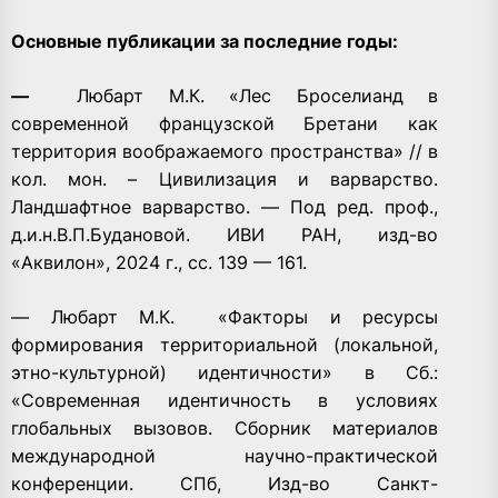
Основные публикации за последние годы:
—
Любарт М.К. «Лес Броселианд в
современной французской Бретани как
территория воображаемого пространства» // в
кол. мон. – Цивилизация и варварство.
Ландшафтное варварство. — Под ред. проф.,
д.и.н.В.П.Будановой. ИВИ РАН, изд-во
«Аквилон», 2024 г., сс. 139 — 161.
— Любарт М.К.
«Факторы и ресурсы
формирования территориальной (локальной,
этно-культурной) идентичности» в Сб.:
«Современная идентичность в условиях
глобальных вызовов. Сборник материалов
международной научно-практической
конференции. СПб, Изд-во Санкт-