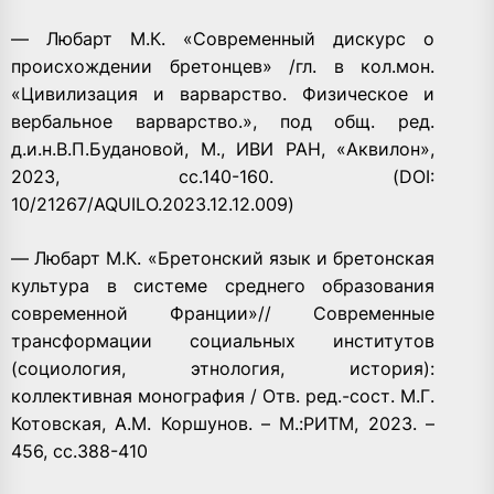
— Любарт М.К. «Современный дискурс о
происхождении бретонцев» /гл. в кол.мон.
«Цивилизация и варварство. Физическое и
вербальное варварство.», под общ. ред.
д.и.н.В.П.Будановой, М., ИВИ РАН, «Аквилон»,
2023, сс.140-160. (DOI:
10/21267/AQUILO.2023.12.12.009)
— Любарт М.К. «Бретонский язык и бретонская
культура в системе среднего образования
современной Франции»// Современные
трансформации социальных институтов
(социология, этнология, история):
коллективная монография / Отв. ред.-сост. М.Г.
Котовская, А.М. Коршунов. – М.:РИТМ, 2023. –
456, сс.388-410