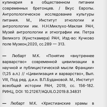
кулинария в общественном питании
современных бретонцев. / Вкус Европы.
Антропологическое исследование культуры
питания. М., Институт этнологии и
антропологии им. Н.Н.Миклухо-Маклая РАН,
Музей антропологии и этнографии им. Петра
Великого (Кунсткамера) РАН, Изд-во: Кучково
поле Музеон,2020, сс.289 — 313.
—
Любарт М.К. «Понятие «внутреннее
варварство» современной цивилизации в
научной и публицистической мысли Франции»
(1,25 а.л.) // «Цивилизация и варварство», Вып.
VIII, Под ред. д.и.н. В.П.Будановой. М., Институт
всеобщей истории РАН, 2019, сс. 156-182.
РИНЦ, DOI: 10.21267/AQUILO.2019.8.34831
—
Любарт М.К.
«Христианские храмы в