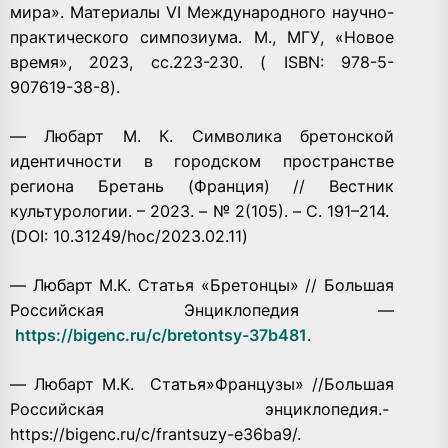
мира». Материалы VI Международного научно-
практического симпозиума. М., МГУ, «Новое
время», 2023, сс.223-230. ( ISBN: 978-5-
907619-38-8).
— Любарт М. К. Символика бретонской
идентичности в городском пространстве
региона Бретань (Франция) // Вестник
культурологии. – 2023. – № 2(105). – С. 191–214.
(DOI: 10.31249/hoc/2023.02.11)
— Любарт М.К. Статья «Бретонцы» // Большая
Российская Энциклопедия —
https://bigenc.ru/c/bretontsy-37b481
.
— Любарт М.К.
Статья»Французы» //Большая
Российская энциклопедия.-
https://bigenc.ru/c/frantsuzy-e36ba9/.