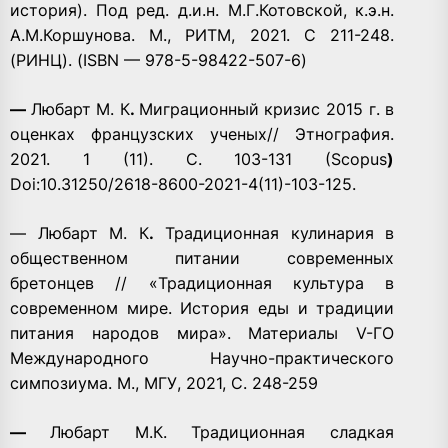
история). Под ред. д.и.н. М.Г.Котовской, к.э.н.
А.М.Коршунова. М., РИТМ, 2021. С 211-248.
(РИНЦ). (ISBN — 978-5-98422-507-6)
—
Любарт М. К
.
Миграционный кризис 2015 г. в
оценках французских ученых// Этнография.
2021. 1 (11). С. 103-131 (Scopus
)
Doi:10.31250/2618-8600-2021-4(11)-103-125.
— Любарт М. К
.
Традиционная кулинария в
общественном питании современных
бретонцев // «Традиционная культура в
современном мире. История еды и традиции
питания народов мира». Материалы V-ГО
Международного Научно-практического
симпозиума. М., МГУ, 2021, С. 248-259
—
Любарт М.К. Традиционная сладкая